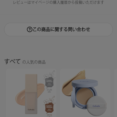
16：4589784683907,17：4589784683914, 18:4589784684430,
レビューはマイページの購入履歴から投稿いただけます
EX06：4589784680791, EX07：4589784683143, EX08：
4589784683150,EX09：4589784683167,EX10：
4589784683174,EX11：4589784683181, EX13:4589784684461
※通常はご注文より１～３営業日での発送となります。
この商品に関する問い合わせ
商品によっては、お届けまで１～２週間かかる場合がござい
ますので予めご了承ください。
●パッケージはリニューアル等の理由により、写真と異なる場
合がございます。
●パッケージのリニューアル等の理由により、成分・処方が記
すべて
の人気の商品
載と異なる場合がございます。
●予告なくパッケージ仕様が変更になる場合がございます。