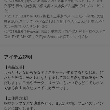
＜2018年8月号VOCE掲載＞2018年上半期ベストコスメ メイ
ク部門 審査員特別賞 <個人賞> 犬木愛さん選出 (04:ブルーピン
ク)
＜2018年8月号&ROSY掲載＞上半期ベストコスメ Part2 美容
賢者30名がセレクトする2018上半期「ベストコスメ」単色アイ
カラー部門 (07:サンド) 2位
＜2018年8月号sweet掲載＞美容のプロが選んだ上半期ベストコ
スメ EYE MAKE-UP Eye Shadow (07:サンド) 2位
アイテム説明
【商品説明】
しっとりとなめらかなテクスチャーがするするとなじみ、ぴ
たりと密着。光と影になりすまして顔に自然な立体感を生み
だします。目元やチーク、リップにもいつでもどこでもオン
できる自由自在なフェイスカラーです。
【ご使用方法】
指やチップなどで適量をとり、まぶたや頬、フェイスライン
などにぼかします。