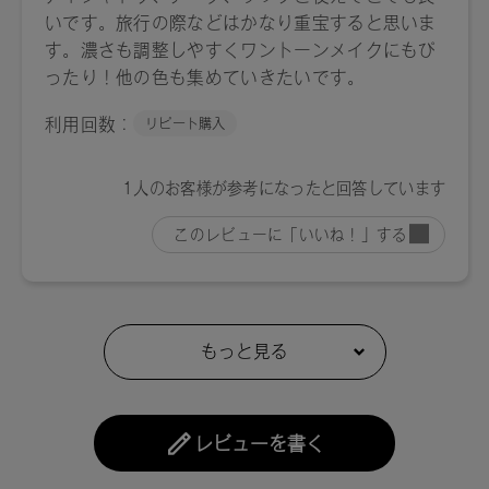
酸化鉄、黄４、赤１０４（１）
18：トリイソステアリン酸ポリグリセリル－２、トリ（カプ
リル酸／カプリン酸）グリセリル、タルク、植物性スクワラ
ン、パルミチン酸デキストリン、シリカ、ダイマージリノー
ル酸ダイマージリノレイルビス（ベヘニル／イソステアリル
／フィトステリル）、トコフェロール、水酸化Al、アルガニ
アスピノサ核油、カニナバラ果実油、マイカ、酸化鉄、酸化
チタン
【生産国】
日本
【メーカー品番】
店舗でお問い合わせの際には、下記品番をお伝え下さい。
01：4589784670099,02：4589784670105, 03：
4589784670112, 04：4589784672161,05：4589784672178,
06：4589784672185, 07：4589784672956, 08：
4589784672963, 09：4589784680746, 10：4589784680753,
レビューを書く
11：4589784680760, 12：4589784680777, 13：
4589784680784, 14：4589784683105, 15：4589784683891,