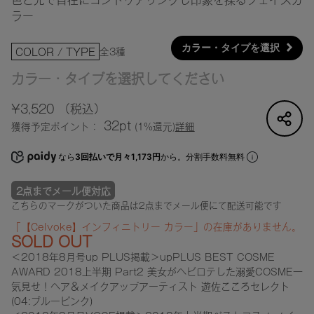
色と光で自在にコントゥアリングし印象を操るフェイスカ
ラー
カラー・タイプを選択
全3種
COLOR / TYPE
カラー・タイプを選択してください
¥3,520
（税込）
32pt
獲得予定ポイント：
(1%還元)
詳細
なら
3回払いで月々1,173円
から。分割手数料無料
2点までメール便対応
こちらのマークがついた商品は2点までメール便にて配送可能です
「【Celvoke】インフィニトリー カラー」の在庫がありません。
SOLD OUT
＜2018年8月号up PLUS掲載＞upPLUS BEST COSME
AWARD 2018上半期 Part2 美女がヘビロテした溺愛COSME一
気見せ！ヘア＆メイクアップアーティスト 遊佐こころセレクト
(04:ブルーピンク)