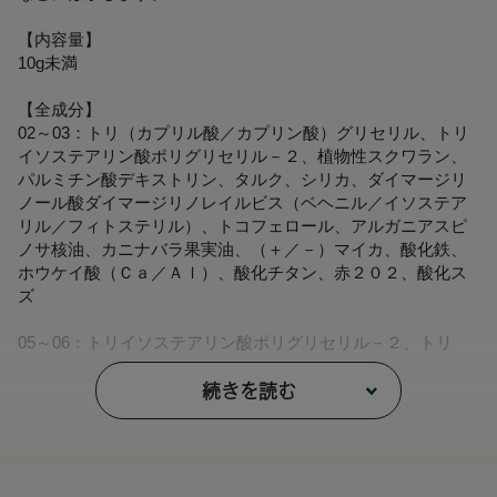
【内容量】
10g未満
【全成分】
02～03：トリ（カプリル酸／カプリン酸）グリセリル、トリ
イソステアリン酸ポリグリセリル－２、植物性スクワラン、
パルミチン酸デキストリン、タルク、シリカ、ダイマージリ
ノール酸ダイマージリノレイルビス（ベヘニル／イソステア
リル／フィトステリル）、トコフェロール、アルガニアスピ
ノサ核油、カニナバラ果実油、（＋／－）マイカ、酸化鉄、
ホウケイ酸（Ｃａ／Ａｌ）、酸化チタン、赤２０２、酸化ス
ズ
05～06：トリイソステアリン酸ポリグリセリル－２、トリ
（カプリル酸／カプリン酸）グリセリル、植物性スクワラ
ン、パルミチン酸デキストリン、ダイマージリノール酸ダイ
続きを読む
マージリノレイルビス（ベヘニル／イソステアリル／フィト
ステリル）、トコフェロール、アルガニアスピノサ核油、カ
ニナバラ果実油、（＋／－）マイカ、シリカ、酸化チタン、
合成金雲母、酸化鉄、グンジョウ、黄４、赤２０２、酸化ス