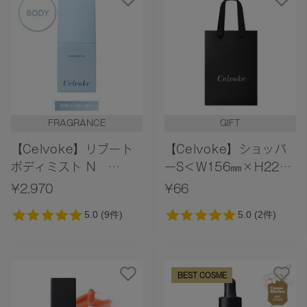
FRAGRANCE
GIFT
【Celvoke】リブート
【Celvoke】ショッパ
ボディミスト N
ーS＜W156㎜×H220
Dawn Forest 〈夜明け
㎜×D80㎜＞
¥2,970
¥66
の森の香り〉
BEST COSME