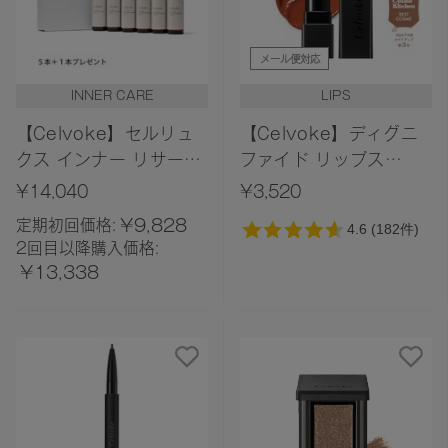
メール便対応
INNER CARE
LIPS
【Celvoke】セルリュ
【Celvoke】ディグニ
クス インナー リサージ
ファイド リップス
ェンス リキッド 6本入
［04,09,10,14,23］
¥14,040
¥3,520
り
¥9,828
定期初回価格:
2回目以降購入価格:
¥13,338