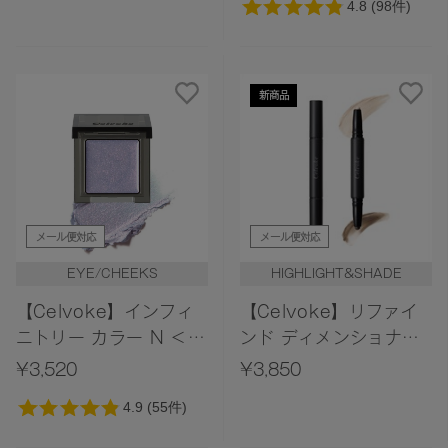
新商品
メール便対応
メール便対応
EYE/CHEEKS
HIGHLIGHT&SHADE
【Celvoke】インフィ
【Celvoke】リファイ
ニトリー カラー N ＜全
ンド ディメンショナル
11色＞
スティック 01＜2026
¥3,520
¥3,850
AW Collection＞