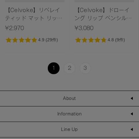
【Celvoke】リベレイ
【Celvoke】ドローイ
ティッド マット リップ
ング リップ ペンシル
ス N［01～05,EX01］
［01～03］＜2025
¥2,970
¥3,080
（レフィル）＜2025
AW Collection＞
AW Collection＞
1
2
3
About
Information
Line Up