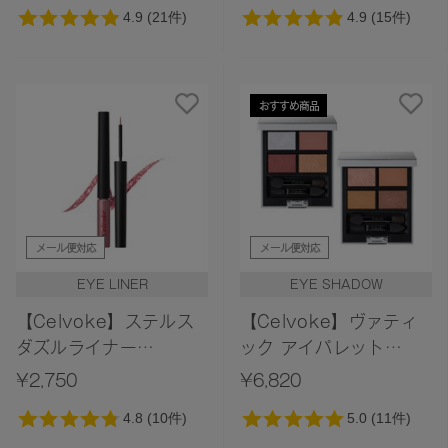
おすすめ商品
メール便対応
メール便対応
EYE LINER
EYE SHADOW
【Celvoke】ステルス
【Celvoke】ヴァティ
ダズルライナー
ック アイパレット
［EX03,EX04］＜限定
［EX18,EX19］＜
¥2,750
¥6,820
デザイン＞＜2026
2025 Holiday
Summer Collection＞
Collection＞