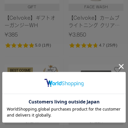
GIFT
FACE WASH
【Celvoke】ギフトオ
【Celvoke】カームブ
ーガンジーWH
ライトニング クリアゴ
マージュ
¥385
¥3,850
BEST COSME
メール便対応
CREAM
CHEEK