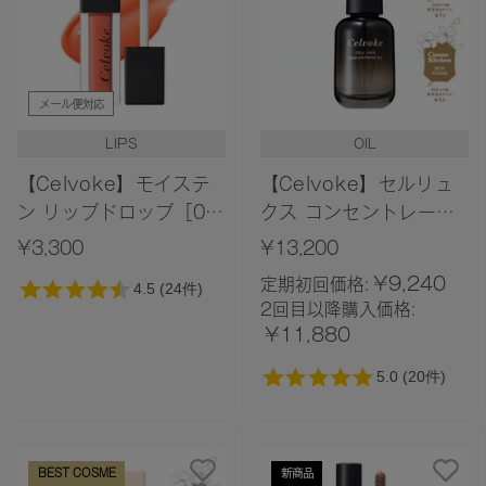
メール便対応
LIPS
OIL
【Celvoke】モイステ
【Celvoke】セルリュ
ン リップドロップ［05
クス コンセントレート
～09,EX08］
オイル
¥3,300
¥13,200
¥9,240
定期初回価格:
2回目以降購入価格:
¥11,880
BEST COSME
新商品