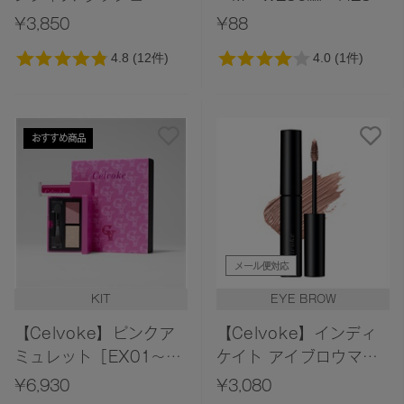
［05,06］＜2025 AW
㎜×D110㎜＞
¥3,850
¥88
Collection＞
おすすめ商品
メール便対応
KIT
EYE BROW
【Celvoke】ピンクア
【Celvoke】インディ
ミュレット［EX01～
ケイト アイブロウマス
EX02］＜限定品＞
カラC 08
¥6,930
¥3,080