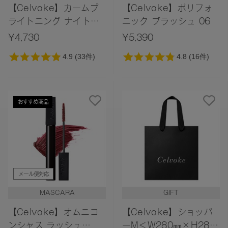
【Celvoke】カームブ
【Celvoke】ポリフォ
ライトニング ナイトリ
ニック ブラッシュ 06
ペアマスク
¥4,730
¥5,390
おすすめ商品
メール便対応
MASCARA
GIFT
【Celvoke】オムニコ
【Celvoke】ショッパ
ンシャス ラッシュ
ーM＜W280㎜×H280