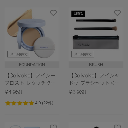
新商品
メール便対応
メール便対応
FOUNDATION
BRUSH
【Celvoke】アイシー
【Celvoke】アイシャ
フロスト レタッチクッ
ドウ ブラシセット＜
ション EX01
2026 AW Collection
¥4,950
¥3,960
＞