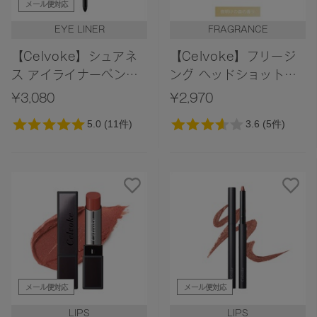
メール便対応
EYE LINER
FRAGRANCE
【Celvoke】シュアネ
【Celvoke】フリージ
ス アイライナーペンシ
ング ヘッドショット
ル［17,18］
Dawn Forest 〈夜明け
¥3,080
¥2,970
の森の香り〉
メール便対応
メール便対応
LIPS
LIPS