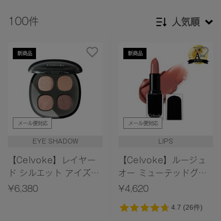
100件
人気順
新着順
新商品
新商品
発売日順
価格が安い
価格が高い
レビューが多い順
メール便対応
メール便対応
レビュー評価が高い順
EYE SHADOW
LIPS
人気順
【Celvoke】レイヤー
【Celvoke】ルージュ
ド シルエット アイズ
オー ミューテッドグロ
［01～04,EX01］＜
ウ ［01～
¥6,380
¥4,620
2026 AW Collection
12,EX01,EX04］＜
＞
2026 AW Collection