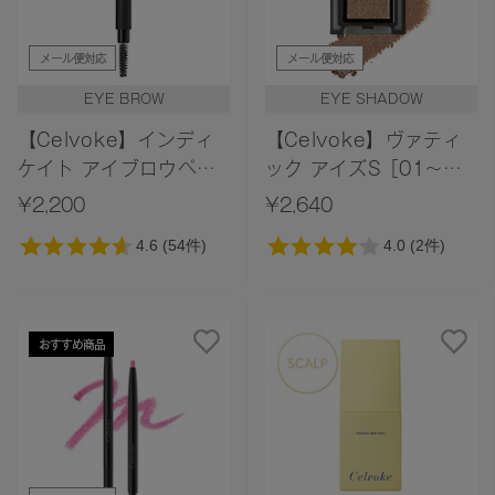
メール便対応
メール便対応
EYE BROW
EYE SHADOW
【Celvoke】インディ
【Celvoke】ヴァティ
ケイト アイブロウペン
ック アイズS［01～
シル
06,EX01］
¥2,200
¥2,640
おすすめ商品