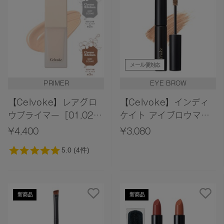
メール便対応
PRIMER
EYE BROW
【Celvoke】レアグロ
【Celvoke】インディ
ウプライマー［01,02］
ケイト アイブロウマス
＜新色追加＞
カラ H 02＜2026 AW
¥4,400
¥3,080
Collection＞
新商品
新商品