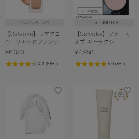
メール便対応
FOUNDATION
HIGHLIGHTER
【Celvoke】レアグロ
【Celvoke】フォース
ウ リキッドファンデー
オブ ギャラクシー
ション
EX01＜限定デザイン＞
¥6,050
¥4,950
［BE01,BE02,PB02］
＜STAR WARS
Collection＞