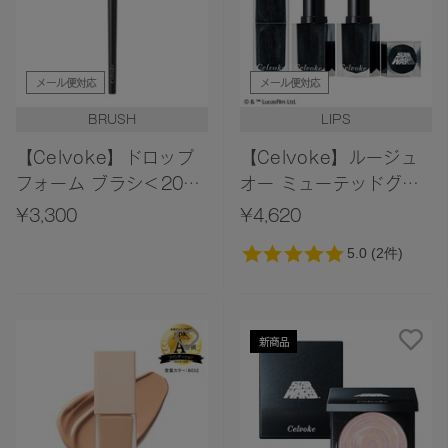
メール便対応
メール便対応
BRUSH
LIPS
【Celvoke】ドロップ
【Celvoke】ルージュ
フォーム ブラシ＜2026
オー ミューテッドグロ
AW Collection＞
ウ［EX07,EX08］＜限
¥3,300
¥4,620
定デザイン＞＜STAR
WARS Collection＞
新商品