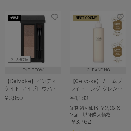
／新色追加＞
新商品
BEST COSME
メール便対応
EYE BROW
CLEANSING
【Celvoke】インディ
【Celvoke】カームブ
ケイト アイブロウパウ
ライトニング クレンジ
ダー 13＜2026 AW
ングオイル
¥3,850
¥4,180
Collection＞
¥2,926
定期初回価格:
2回目以降購入価格:
¥3,762