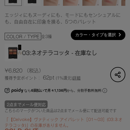
エッジィにもヌーディにも、モードにもセンシュアルに
も、自由自在に印象を操る、5つのパレット
カラー・タイプを選択
全3種
COLOR / TYPE
03:ネオテラコッタ - 在庫なし
¥6,820
（税込）
62pt
獲得予定ポイント：
(1%還元)
詳細
なら
6回払いで月々1,136円
から。分割手数料無料
2点までメール便対応
こちらのマークがついた商品は2点までメール便にて配送可能です
「【Celvoke】ヴァティック アイパレット［01～03］(03:ネオ
テラコッタ)」の在庫がありません。