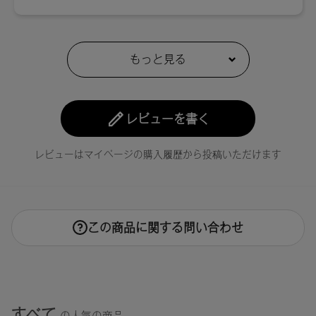
02：4580742226389
03：4580742226396
04：4580742226402
05：4580742226419
【店舗発売日】
・Celvoke直営店舗
[予約販売]2022/7/15～ [一般販売]2022/8/5～
レビューを書く
・直営店以外の取り扱い店舗 及び WEB STORE
[一般販売]2022/8/5～
レビューはマイページの購入履歴から投稿いただけます
この商品に関する問い合わせ
すべて
の人気の商品