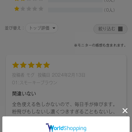
ス、トコフェロール、エタノール、水、ジパルミチン酸アス
コルビル、シリカ、マイカ、酸化チタン、酸化鉄、ホウケイ
酸（Ｃａ/Ａｌ）、グンジョウ、酸化スズ、赤２２６
03：〈A,B〉タルク、トリエチルヘキサノイン、リンゴ酸ジイ
ソステアリル、トリイソステアリン酸ポリグリセリル-２、イ
ソステアリン酸水添ヒマシ油、ラウリン酸亜鉛、アルガニア
スピノサ核油、カニナバラ果実油、ローズマリー葉エキス、
スクワラン、トコフェロール、ＢＧ、水（+/-）マイカ、酸化
鉄、酸化チタン、水酸化Ａｌ
〈C,D〉トリ（カプリル酸/カプリン酸）グリセリル、タル
ク、ダイマージリノール酸ジ（イソステアリル/フィトステリ
ル）、シリカ、カルナウバロウ、ダイマージリノール酸ダイ
マージリノレイルビス（ベヘニル/イソステアリル／フィトス
テリル）、アルガニアスピノサ核油、カニナバラ果実油、ロ
ーズマリー葉エキス、トコフェロール、エタノール、水、ジ
パルミチン酸アスコルビル、マイカ、酸化鉄、酸化チタン、
黄４、酸化スズ、赤２２６
04：〈A,B〉タルク、トリエチルヘキサノイン、リンゴ酸ジイ
ソステアリル、トリイソステアリン酸ポリグリセリル-２、イ
ソステアリン酸水添ヒマシ油、ラウリン酸亜鉛、アルガニア