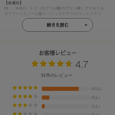
【全成分】
01：〈A,B,C〉トリ（カプリル酸/カプリン酸）グリセリル、
ダイマージリノール酸ジ（イソステアリル/フィトステリ
ル）、タルク、シリカ、カルナウバロウ、ダイマージリノー
ル酸ダイマージリノレイルビス（ベヘニル/イソステアリル/フ
続きを読む
ィトステリル）、アルガニアスピノサ核油、カニナバラ果実
油、ローズマリー葉エキス、トコフェロール、エタノール、
水、ジパルミチン酸アスコルビル、マイカ、酸化鉄、ホウケ
イ酸（Ｃａ/Ａｌ）、酸化チタン、グンジョウ、酸化スズ
〈D〉タルク、トリエチルヘキサノイン、リンゴ酸ジイソステ
お客様レビュー
アリル、トリイソステアリン酸ポリグリセリル-２、イソステ
アリン酸水添ヒマシ油、ラウリン酸亜鉛、アルガニアスピノ
サ核油、カニナバラ果実油、ローズマリー葉エキス、スクワ
ラン、トコフェロール、ＢＧ、水、マイカ、酸化鉄、酸化チ
タン
02：トリ（カプリル酸/カプリン酸）グリセリル、タルク、ダ
イマージリノール酸ジ（イソステアリル/フィトステリル）、
カルナウバロウ、ダイマージリノール酸ダイマージリノレイ
ルビス（ベヘニル/イソステアリル/フィトステリル）、アルガ
ニアスピノサ核油、カニナバラ果実油、ローズマリー葉エキ