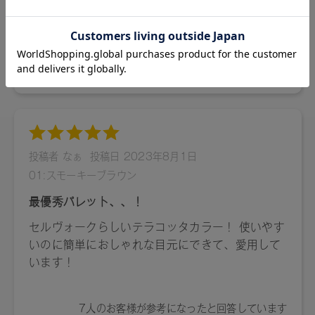
スピノサ核油、カニナバラ果実油、ローズマリー葉エキス、
スクワラン、トコフェロール、ＢＧ、水（+/-）マイカ、酸化
鉄、酸化チタン、水酸化Ａｌ、グンジョウ
〈C,D〉トリ（カプリル酸/カプリン酸）グリセリル、ダイマ
ージリノール酸ジ（イソステアリル/フィトステリル）、シリ
カ、カルナウバロウ、タルク、ダイマージリノール酸ダイマ
ージリノレイルビス（ベヘニル/イソステアリル/フィトステリ
ル）、アルガニアスピノサ核油、カニナバラ果実油、ローズ
マリー葉エキス、トコフェロール、エタノール、水、ジパル
ミチン酸アスコルビル、マイカ、酸化チタン、ホウケイ酸
（Ｃａ/Ａｌ）、酸化鉄、赤２２６、グンジョウ、コンジョ
ウ、酸化スズ
05：〈A〉トリ（カプリル酸/カプリン酸）グリセリル、トリ
イソステアリン酸ポリグリセリル-2、ミリスチン酸デキスト
リン、シリカ、パルミチン酸デキストリン、タルク、セスキ
イソステアリン酸ソルビタン、セタノール、ダイマージリノ
レイル水添ロジン縮合物、アルガニアスピノサ核油、カニナ
バラ果実油、ローズマリー葉エキス、水酸化Al、トコフェロ
ール、BG、水、ジパルミチン酸アスコルビル、ホウケイ酸
（Ｃａ/Ａｌ）、酸化チタン、マイカ、酸化鉄、酸化スズ