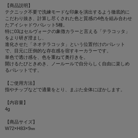
【商品説明】
テクニック不要で洗練モードな印象を演出するよう徹底的に
こだわり抜き、計算し尽くされた色と質感の4色を組み合わせ
たアイシャドウパレット5種。
特に03はセルヴォークの象徴カラーと言える「テラコッタ」
をより研ぎ澄まし、
進化させた「ネオテラコッタ」という位置付けのパレット
で、目元に圧倒的な存在感を宿すキーカラーです。
単色で透け感を、色を重ねて奥行きを。
開けるたびときめき、ノールールで自分らしく自由に楽しめ
るパレットです。
【ご使用方法】
指やチップなどで適量をとり、まぶた全体にぼかします。
【内容量】
4g
【商品サイズ】
W72×H83×9㎜