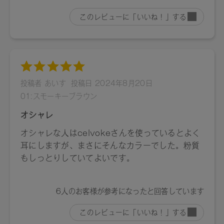
〈B,C〉タルク、トリエチルヘキサノイン、リンゴ酸ジイソス
テアリル、トリイソステアリン酸ポリグリセリル-２、イソス
テアリン酸水添ヒマシ油、ラウリン酸亜鉛、アルガニアスピ
ノサ核油、カニナバラ果実油、ローズマリー葉エキス、スク
ワラン、トコフェロール、ＢＧ、水（+/-）マイカ、酸化鉄、
黄４、赤２０２、赤２２６
〈D〉トリ（カプリル酸/カプリン酸）グリセリル、ダイマー
ジリノール酸ジ（イソステアリル/フィトステリル）、シリ
カ、タルク、ダイマージリノール酸ダイマージリノレイルビ
ス（ベヘニル/イソステアリル/フィトステリル）、カルナウバ
ロウ、アルガニアスピノサ核油、カニナバラ果実油、ローズ
マリー葉エキス、トコフェロール、エタノール、水、ジパル
ミチン酸アスコルビル、マイカ、ホウケイ酸（Ｃａ/Ａｌ）、
酸化チタン、酸化鉄、赤２２６、酸化スズ
【原産国】
日本
【メーカー品番】
店舗でお問い合わせの際には、下記品番をお伝え下さい。
01：4580742226372