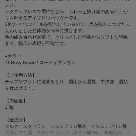
ンス。
テクニックレスで眉になじみ、ふわっと抜け感のある仕上が
りを叶えるアイブロウパウダーです。
3色すべてにパールを配合しているので、光を味方につけたふ
んわりとした立体感が簡単に描けます。
色の組み合わせ次第で、きりっとした印象からソフトな印象
まで、幅広い表現が可能です。
●カラー
11 Rosy Brown / ロージィブラウン
【ご使用方法】
チップやブラシに適量をとり、眉山から眉尻、中央部、眉頭
を仕上げます。
【内容量】
1.9g
【全成分】
タルク、スクワラン、ジステアリン酸Al、イソステアリン酸
水添ヒマシ油、ステアロイルグルタミン酸2Na、水酸化Al、ト