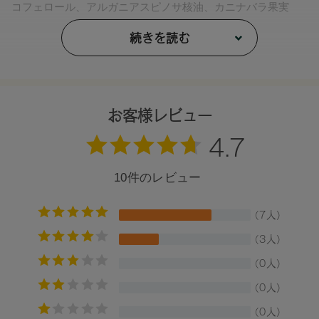
コフェロール、アルガニアスピノサ核油、カニナバラ果実
油、ジパルミチン酸アスコルビル、シリカ、マイカ、酸化
鉄、酸化チタン、ホウケイ酸（Ca/Al）、グンジョウ、酸化ス
続きを読む
ズ
【原産国】
日本
お客様レビュー
【メーカー品番】
店舗でお問い合わせの際には、下記品番をお伝え下さい。
4571649065171
【店舗発売日】
[予約販売]2025/3/26～ [一般販売]2025/4/11～
※店舗での取り扱いや詳しい在庫状況につきましては、各店
舗にお問い合わせください。
※発売日は予告なく変更する可能性がございます。予めご了
承ください。
※通常はご注文より１～３営業日での発送となります。
商品によっては、お届けまで１～２週間かかる場合がござい