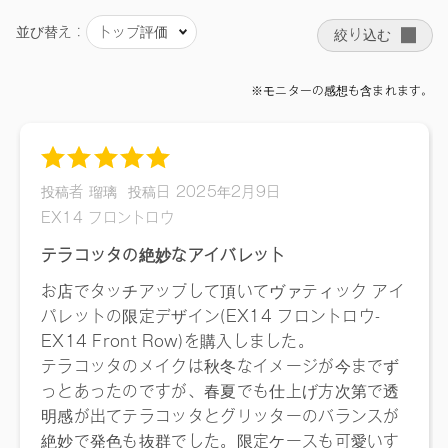
ソステアリル、ホウケイ酸（Ca/Al）、イソステアリン酸水添
ヒマシ油、ラウリン酸亜鉛、シリカ、酸化スズ、アルガニア
スピノサ核油、カニナバラ果実油、スクワラン、トコフェロ
ール、ローズマリー葉エキス、マイカ、酸化鉄、酸化チタ
ン、グンジョウ、合成フルオロフロゴパイト、金、黄4、赤
226、赤202
・EX14
（A,B,C,D）タルク、トリエチルヘキサノイン、ラウリン酸イ
ソアミル、リンゴ酸ジイソステアリル、ホウケイ酸
（Ca/Al）、イソステアリン酸水添ヒマシ油、ラウリン酸亜
鉛、シリカ、酸化スズ、アルガニアスピノサ核油、カニナバ
ラ果実油、スクワラン、トコフェロール、ローズマリー葉エ
キス、マイカ、酸化鉄、酸化チタン、水酸化Al、グンジョ
ウ、合成フルオロフロゴパイト、銀、黄4、赤202
【原産国】
日本
【メーカー品番】
店舗でお問い合わせの際には、下記品番をお伝え下さい。
12 ライブリーテラコッタ（限定デザイン）：4571649062866