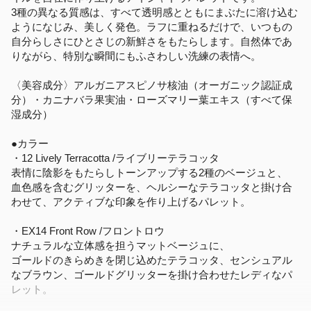
3種の異なる質感は、すべて透明感とともにまぶたに溶け込む
ようになじみ、美しく発色。ラフに重ねるだけで、いつもの
自分らしさにひとさじの新鮮さをもたらします。自然体であ
りながら、特別な瞬間にもふさわしい洗練の表情へ。
〈美容成分〉アルガニアスピノサ核油（オーガニック認証成
分）・カニナバラ果実油・ローズマリー葉エキス（すべて保
湿成分）
●カラー
・12 Lively Terracotta /ライブリーテラコッタ
表情に陰影をもたらしトーンアップする2種のベージュと、
血色感を含むグリッターを、ヘルシーなテラコッタと掛け合
わせて、アクティブな印象を作り上げるパレット。
・EX14 Front Row /フロントロウ
ナチュラルな立体感を担うマットベージュに、
ゴールドのきらめきを閉じ込めたテラコッタ、センシュアル
なブラウン、ゴールドグリッターを掛け合わせたレディなパ
レット。