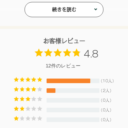
【ご使用方法】
指やチップなどで適量をとり、まぶた全体にぼかします。
続きを読む
「セルヴォーク ヴァティック アイズ」のレフィルもセッ
トすることができます。
セット方法
1.フタを開け、人差し指をカバープレートの上端に添えなが
ら、チップが入っているくぼみの上側のフチに親指の腹をか
お客様レビュー
け、押し上げるようにして持ち上げてください。
2.レフィルをパレットの底枠に沿ってセットしてください。
3.カバープレートをゆっくり下げ、カチッと音がするまで上
から押してください。
【内容量】
4g
【商品サイズ】
W72×H83×9㎜
【全成分】
・12
（A,B,C,D）タルク、トリエチルヘキサノイン、リンゴ酸ジイ