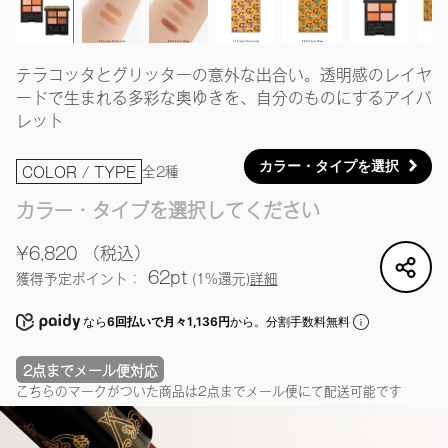
テラコッタとグリッターの意外な出合い。透明感のレイヤ
ードで生まれる多彩な奥ゆきを、自分のものにするアイパ
レット
カラー・タイプを選択
全2種
COLOR / TYPE
カラー・タイプを選択してください
¥6,820
（税込）
62pt
獲得予定ポイント：
(1%還元)
詳細
なら
6回払いで月々1,136円
から。分割手数料無料
2点までメール便対応
こちらのマークがついた商品は2点までメール便にて配送可能です