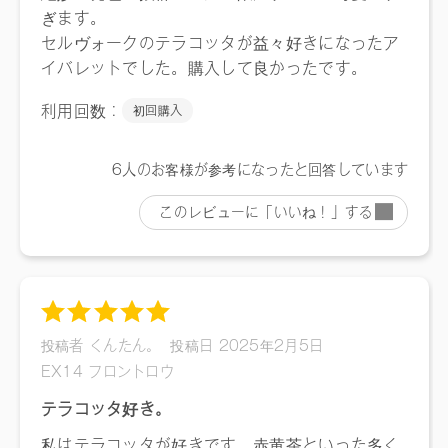
12 ライブリーテラコッタ（定番デザイン）：4571649062965
EX14 フロントロウ：4571649062873
【店舗発売日】
取り扱い店舗 及び WEB STORE
[予約販売]2025/1/22～ [一般販売]2025/1/29～
※店舗での取り扱いや詳しい在庫状況につきましては、各店
舗にお問い合わせください。
※発売日は予告なく変更する可能性がございます。予めご了
承ください。
※通常はご注文より１～３営業日での発送となります。
商品によっては、お届けまで１～２週間かかる場合がござい
ますので予めご了承ください。
●パッケージはリニューアル等の理由により、写真と異なる場
合がございます。
●パッケージのリニューアル等の理由により、成分・処方が記
載と異なる場合がございます。
●予告なくパッケージ仕様が変更になる場合がございます。