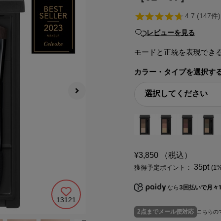
レビューを見る
モードと正統を表現でき
カラー・タイプを選択す
¥3,850
（税込）
35pt
獲得予定ポイント：
(1
なら
3回払いで月々1
13121
2点までメール便対応
こちらの