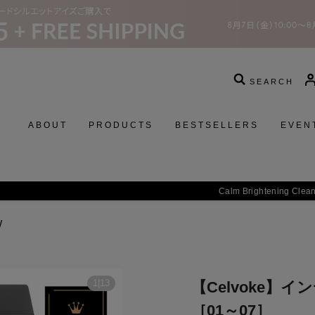
SEARCH
ABOUT
PRODUCTS
BESTSELLERS
EVEN
 Brightening Cleansing Oil／
美容オイルで洗う贅沢。揺るがない、透明感を素
W
1
|
13
【Celvoke】
［01～07］