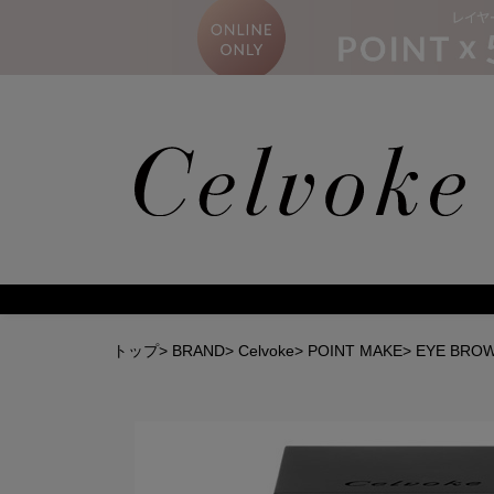
Calm
トップ
>
BRAND
>
Celvoke
>
POINT MAKE
>
EYE BRO