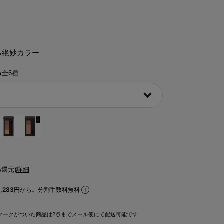
る絶妙カラー
る
全6種
%還元)
詳細
,283円
から。分割手数料無料
マークがついた商品は2点までメール便にて配送可能です