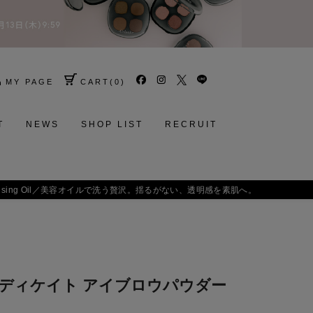
MY PAGE
CART
(
0
)
T
NEWS
SHOP LIST
RECRUIT
肌へ。
インディケイト アイブロウパウダー