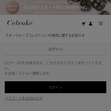
Calm 
ズコレクションの発売に関するお知らせ
美容オイルで
ログイン
ログインIDをお持ちの方、こちらからログインを行ってくださ
い。
※会員システムへ遷移します。
ログイン
パスワードをお忘れの方