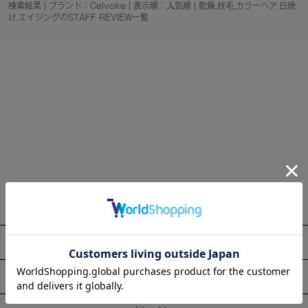
検索結果 | ブランド：Celvoke | 表示順：人気順 | 乾燥,枝毛,カラーヘア,日焼
け,エイジングのSTAFF REVIEW一覧
About
Information