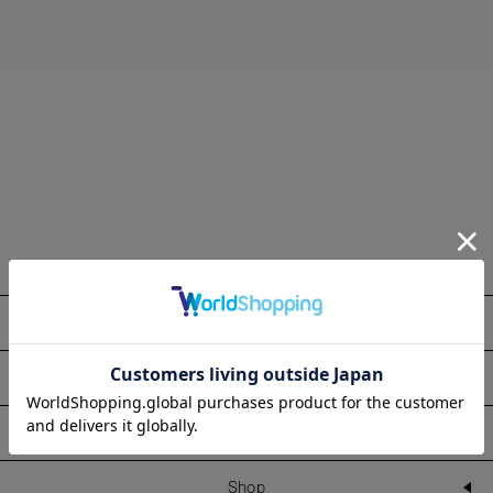
About
Information
Line Up
Shop