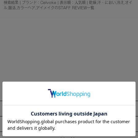
検索結果 | ブランド：Celvoke | 表示順：人気順 | 乾燥,汗・におい,冷え,オイ
ル,腸活,カラーヘア,アイメイクのSTAFF REVIEW一覧
About
Information