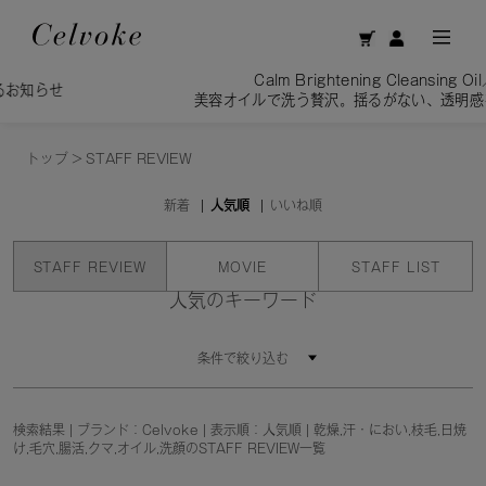
Calm Brightening Cleansing Oil／
せ
美容オイルで洗う贅沢。揺るがない、透明感を素肌
トップ
>
STAFF REVIEW
新着
人気順
いいね順
STAFF REVIEW
MOVIE
STAFF LIST
人気のキーワード
条件で絞り込む
検索結果 | ブランド：Celvoke | 表示順：人気順 | 乾燥,汗・におい,枝毛,日焼
け,毛穴,腸活,クマ,オイル,洗顔のSTAFF REVIEW一覧