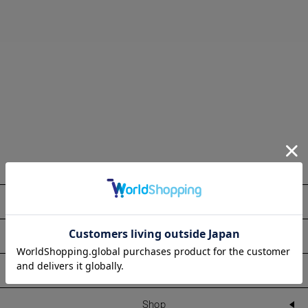
About
Information
Line Up
Shop