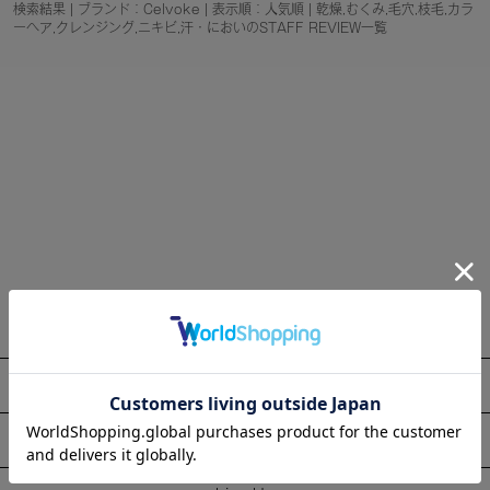
検索結果 | ブランド：Celvoke | 表示順：人気順 | 乾燥,むくみ,毛穴,枝毛,カラ
ーヘア,クレンジング,ニキビ,汗・においのSTAFF REVIEW一覧
About
Information