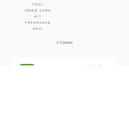
TOOL
INNER CARE
KIT
FRAGRANCE
NAIL
© Celvoke
GO GREEN MEMBER’S 公式アプリ
会員証の表示や新商品、キャンペーン情報、
お得なクーポンもこのアプリで。
Google Playでダウンロード
App Storeはこちら
COMPANY
プライバシーポリシー
ご利用規約
免責事項
特定商取
STORE
SNIDEL BEAUTY
to/one
F ORGANICS
O by F
ecostore