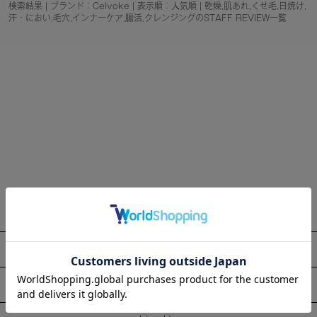
検索結果 | ブランド：Celvoke | 表示順：人気順 | 乾燥,肌あれ,くせ毛,日焼け,
汗・におい,毛穴,インナーケア,腸活,クレンジングのSTAFF REVIEW一覧
About
Information