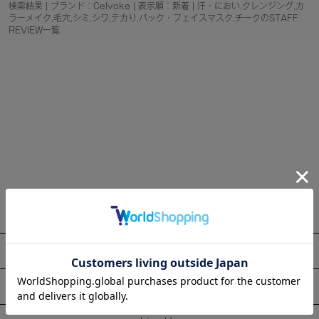
検索結果 | ブランド：Celvoke | 表示順：新着 | 汗・におい,クレンジング,カ
ラーメイク,毛穴,シミ,シワ,テカり,パック・フェイスマスク,チークのSTAFF
REVIEW一覧
About
Information