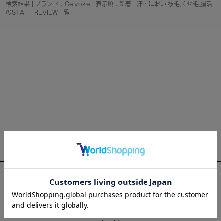
検索結果 | ブランド：Celvoke | 表示順：新着 | 汗・におい,枝毛,くせ毛,腸活
のSTAFF REVIEW一覧
About
Information