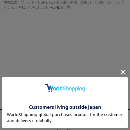
検索結果 | ブランド：Celvoke | 表示順：新着 | 乾燥,汗・におい,エイジング,
くすみ,ニキビ,シワのSTAFF REVIEW一覧
About
Information