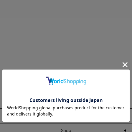
About
Information
Line Up
Shop