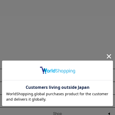
About
Information
Line Up
Shop