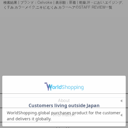
検索結果 | ブランド：Celvoke | 表示順：新着 | 乾燥,汗・におい,エイジング,
くすみ,カラーメイク,ニキビ,むくみ,カラーヘアのSTAFF REVIEW一覧
About
Information