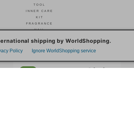
TOOL
INNER CARE
KIT
FRAGRANCE
NAIL
© Celvoke
GO GREEN MEMBER’S 公式アプリ
会員証の表示や新商品、キャンペーン情報、
お得なクーポンもこのアプリで。
Google Playでダウンロード
App Storeはこちら
COMPANY
プライバシーポリシー
ご利用規約
免責事項
特定商取
STORE
SNIDEL BEAUTY
to/one
F ORGANICS
O by F
ecostore