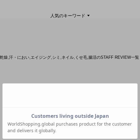
人気のキーワード
 | 乾燥,汗・におい,エイジング,シミ,ネイル,くせ毛,腸活のSTAFF REVIEW一覧