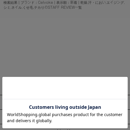
検索結果 | ブランド：Celvoke | 表示順：新着 | 乾燥,汗・におい,エイジング,
シミ,ネイル,くせ毛,テカりのSTAFF REVIEW一覧
About
Information