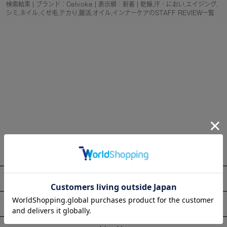
検索結果 | ブランド：Celvoke | 表示順：新着 | 乾燥,汗・におい,エイジング,
シミ,ネイル,くせ毛,テカり,腸活,オイル,インナーケアのSTAFF REVIEW一覧
About
Information