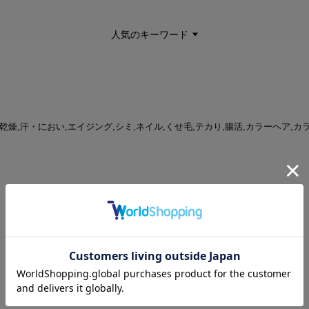
人気のキーワード
着 | 乾燥,汗・におい,エイジング,シミ,ネイル,くせ毛,テカり,腸活,カラーヘア,カラ