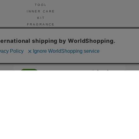
TOOL
INNER CARE
KIT
FRAGRANCE
NAIL
© Celvoke
GO GREEN MEMBER’S 公式アプリ
会員証の表示や新商品、キャンペーン情報、
お得なクーポンもこのアプリで。
Google Playでダウンロード
App Storeはこちら
COMPANY
プライバシーポリシー
ご利用規約
免責事項
特定商取
STORE
SNIDEL BEAUTY
to/one
F ORGANICS
O by F
ecostore