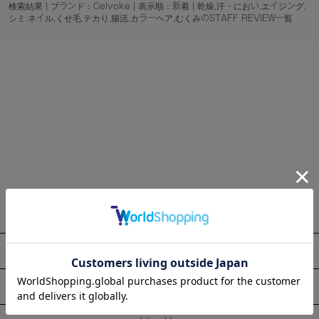
検索結果 | ブランド：Celvoke | 表示順：新着 | 乾燥,汗・におい,エイジング,
シミ,ネイル,くせ毛,テカり,腸活,カラーヘア,むくみのSTAFF REVIEW一覧
About
Information