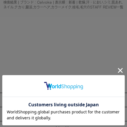
検索結果 | ブランド：Celvoke | 表示順：新着 | 乾燥,汗・におい,シミ,肌あれ,
ネイル,テカり,腸活,カラーヘア,カラーメイク,枝毛,毛穴のSTAFF REVIEW一覧
About
Information