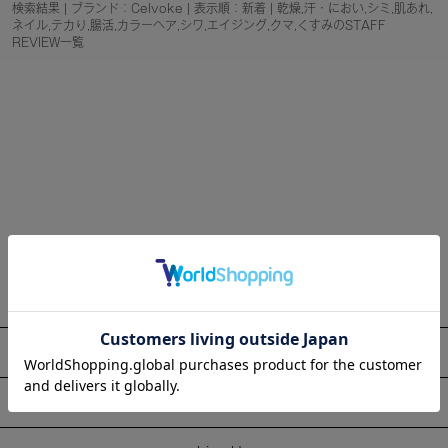
検索結果 | ブランド：Celvoke | 表示順：新着 | 乾燥,汗・におい,シミ,肌あれ,
ネイル,テカり,腸活,カラーヘア,シワ,エイジング,クマ,くすみのSTAFF
REVIEW一覧
About
Information