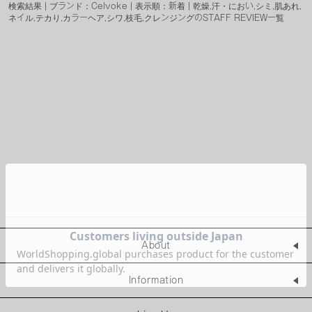
検索結果 | ブランド：Celvoke | 表示順：新着 | 乾燥,汗・におい,シミ,肌あれ,
ネイル,テカり,カラーヘア,シワ,枝毛,クレンジングのSTAFF REVIEW一覧
About
Information