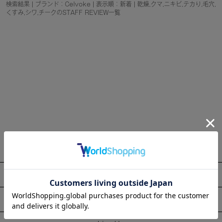
検索結果 | ブランド：Celvoke | 表示順：新着 | 乾燥,クマ,ニキビ,テカり,毛穴,
くすみ,シワ,チークのSTAFF REVIEW一覧
About
Information