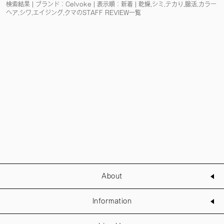
検索結果 | ブランド：Celvoke | 表示順：新着 | 乾燥,シミ,テカり,腸活,カラー
ヘア,シワ,エイジング,クマのSTAFF REVIEW一覧
About
Information