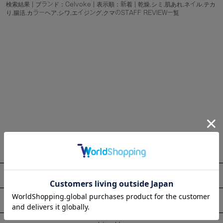
検索結果 | ブランド：Celvoke | 表示順：新着 | 乾燥,シミ,肌あれ,ネイル,テカ
り,腸活,カラーヘア,シワ,エイジング,クマのSTAFF REVIEW一覧
About
Information