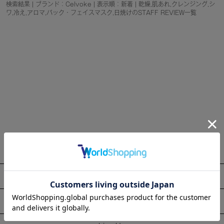
検索結果 | ブランド：Celvoke | 表示順：新着 | 乾燥,肌あれ,クレンジング,シ
ワ,冷え,アロマ,パック・フェイスマスク,日焼けのSTAFF REVIEW一覧
About
Information