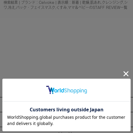
検索結果 | ブランド：Celvoke | 表示順：新着 | 乾燥,肌あれ,クレンジング,シ
ワ,冷え,パック・フェイスマスク,くすみ,ママ＆ベビーのSTAFF REVIEW一覧
About
Information