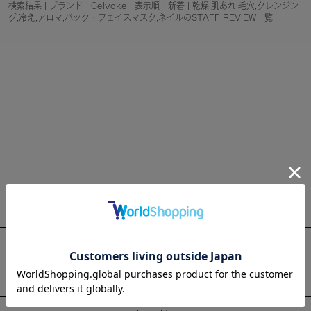
検索結果 | ブランド：Celvoke | 表示順：新着 | 乾燥,肌あれ,毛穴,クレンジン
グ,冷え,アロマ,パック・フェイスマスク,ネイルのSTAFF REVIEW一覧
About
Information