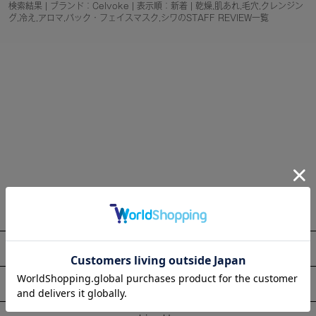
検索結果 | ブランド：Celvoke | 表示順：新着 | 乾燥,肌あれ,毛穴,クレンジン
グ,冷え,アロマ,パック・フェイスマスク,シワのSTAFF REVIEW一覧
About
Information