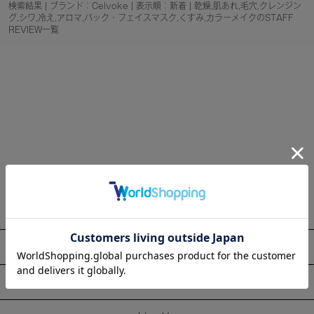
検索結果 | ブランド：Celvoke | 表示順：新着 | 乾燥,肌あれ,毛穴,クレンジン
グ,シワ,冷え,アロマ,パック・フェイスマスク,くすみ,カラーメイクのSTAFF
REVIEW一覧
About
Information