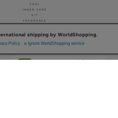
TOOL
INNER CARE
KIT
FRAGRANCE
NAIL
© Celvoke
GO GREEN MEMBER’S 公式アプリ
会員証の表示や新商品、キャンペーン情報、
お得なクーポンもこのアプリで。
Google Playでダウンロード
App Storeはこちら
COMPANY
プライバシーポリシー
ご利用規約
免責事項
特定商取
STORE
SNIDEL BEAUTY
to/one
F ORGANICS
O by F
ecostore