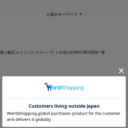
人気のキーワード
ね順 | 腸活,エイジング,カラーヘア,くせ毛のSTAFF REVIEW一覧