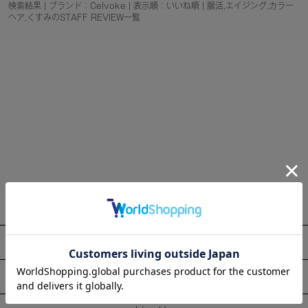
検索結果 | ブランド：Celvoke | 表示順：いいね順 | 腸活,エイジング,カラー
ヘア,くすみのSTAFF REVIEW一覧
About
Information