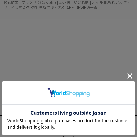
検索結果 | ブランド：Celvoke | 表示順：いいね順 | オイル,肌あれ,パック・
フェイスマスク,乾燥,洗顔,ニキビのSTAFF REVIEW一覧
About
Information