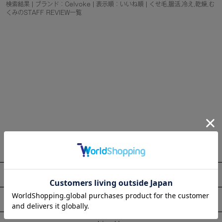
検索結果 | ブランド：Celvoke | 表示順：いいね順 | くせ毛,腸活,冷え,乾燥,む
くみのSTAFF REVIEW一覧
About
Information