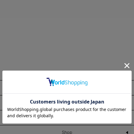
About
Information
Line Up
Shop