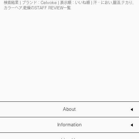
検索結果 | ブランド：Celvoke | 表示順：いいね順 | 汗・におい,腸活,テカり,
カラーヘア,乾燥のSTAFF REVIEW一覧
About
Information