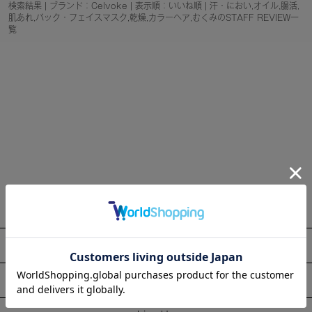
検索結果 | ブランド：Celvoke | 表示順：いいね順 | 汗・におい,オイル,腸活,
肌あれ,パック・フェイスマスク,乾燥,カラーヘア,むくみのSTAFF REVIEW一
覧
About
Information