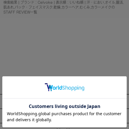
検索結果 | ブランド：Celvoke | 表示順：いいね順 | 汗・におい,オイル,腸活,
肌あれ,パック・フェイスマスク,乾燥,カラーヘア,むくみ,カラーメイクの
STAFF REVIEW一覧
About
Information