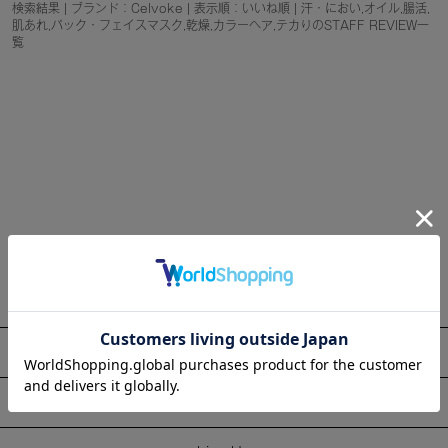
検索結果 | ブランド：Celvoke | 表示順：いいね順 | 汗・におい,オイル,腸活,
肌あれ,パック・フェイスマスク,乾燥,カラーヘア,テカりのSTAFF REVIEW一
覧
About
Information