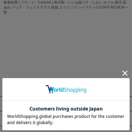
検索結果 | ブランド：Celvoke | 表示順：いいね順 | 汗・におい,オイル,腸活,肌
あれ,パック・フェイスマスク,乾燥,エイジング,ハーブティのSTAFF REVIEW一
覧
About
Information