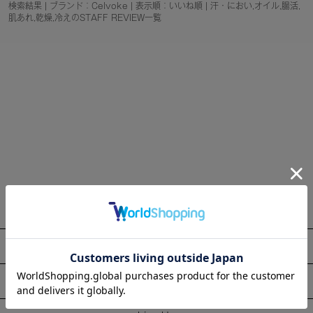
検索結果 | ブランド：Celvoke | 表示順：いいね順 | 汗・におい,オイル,腸活,
肌あれ,乾燥,冷えのSTAFF REVIEW一覧
About
Information