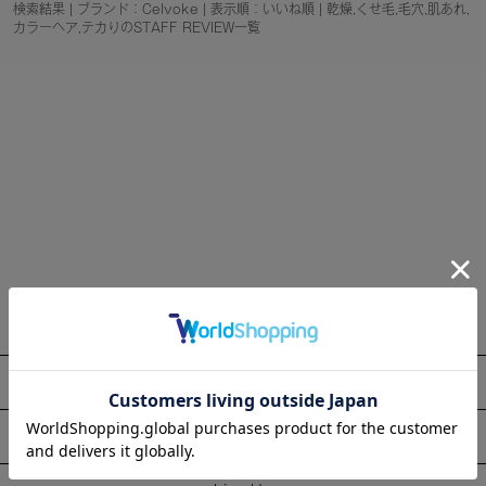
検索結果 | ブランド：Celvoke | 表示順：いいね順 | 乾燥,くせ毛,毛穴,肌あれ,
カラーヘア,テカりのSTAFF REVIEW一覧
About
Information