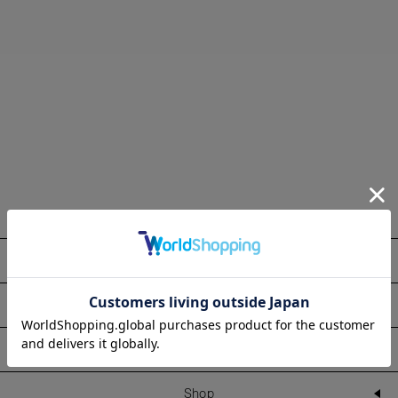
About
Information
Line Up
Shop