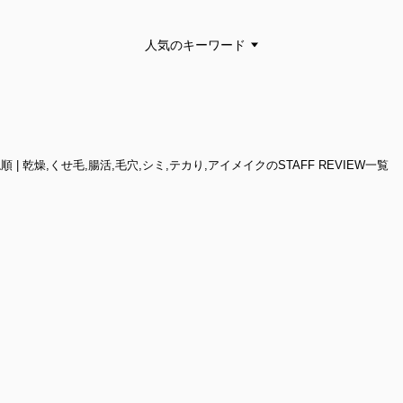
人気のキーワード
ね順 | 乾燥,くせ毛,腸活,毛穴,シミ,テカり,アイメイクのSTAFF REVIEW一覧