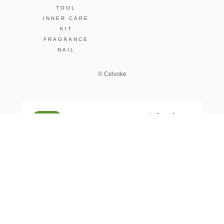
TOOL
INNER CARE
KIT
FRAGRANCE
NAIL
© Celvoke
GO GREEN MEMBER’S 公式アプリ
会員証の表示や新商品、キャンペーン情報、
お得なクーポンもこのアプリで。
Google Playでダウンロード
App Storeはこちら
COMPANY
プライバシーポリシー
ご利用規約
免責事項
特定商取
STORE
SNIDEL BEAUTY
to/one
F ORGANICS
O by F
ecostore